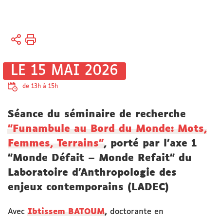
Vous
Accueil
êtes
Recherche
ici :
Actualités
LE 15 MAI 2026
Agenda des
manifestations
de 13h à 15h
scientifiques
Séance du séminaire de recherche
"Funambule au Bord du Monde: Mots,
Femmes, Terrains"
, porté par l'axe 1
"Monde Défait – Monde Refait" du
Laboratoire d’Anthropologie des
enjeux contemporains (LADEC)
Avec
Ibtissem BATOUM
,
doctorante en