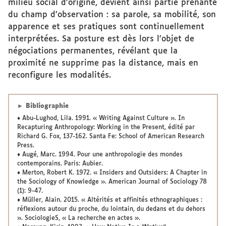
milieu social d’origine, devient ainsi partie prenante
du champ d’observation : sa parole, sa mobilité, son
apparence et ses pratiques sont continuellement
interprétées. Sa posture est dès lors l’objet de
négociations permanentes, révélant que la
proximité ne supprime pas la distance, mais en
reconfigure les modalités.
► Bibliographie
♦ Abu-Lughod, Lila. 1991. « Writing Against Culture ». In
Recapturing Anthropology: Working in the Present, édité par
Richard G. Fox, 137-162. Santa Fe: School of American Research
Press.
♦ Augé, Marc. 1994. Pour une anthropologie des mondes
contemporains. Paris: Aubier.
♦ Merton, Robert K. 1972. « Insiders and Outsiders: A Chapter in
the Sociology of Knowledge ». American Journal of Sociology 78
(1): 9-47.
♦ Müller, Alain. 2015. « Altérités et affinités ethnographiques :
réflexions autour du proche, du lointain, du dedans et du dehors
». SociologieS, « La recherche en actes ».