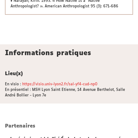
♦ Narayan, Kirin. 1993. « How Native Is a “Native”
Anthropologist? ». American Anthropologist 95 (3): 671-686
Informations pratiques
Lieu(x)
En visio :
https://visio.univ-lyon2.fr/sal-yf4-cud-np0
En présentiel : MSH Lyon Saint Etienne, 14 Avenue Berthelot, Salle
André Bollier - Lyon 7e
Partenaires