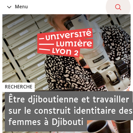
Aller
Navigation
Accès
Connexion
Menu
Ouvrir
au
directs
le
contenu
RECHERCHE
Être djiboutienne et travailler
sur le construit identitaire des
femmes à Djibouti