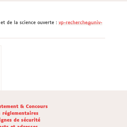
et de la science ouverte
:
vp-recherche@univ-
utement & Concours
s réglementaires
ignes de sécurité