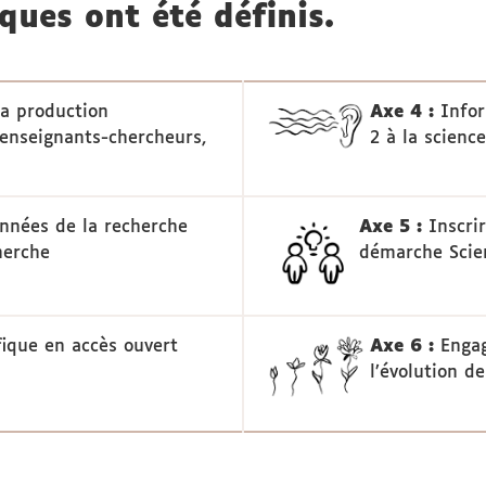
ues ont été définis.
 la production
Axe 4 :
Info
 enseignants-chercheurs,
2 à la scienc
onnées de la recherche
Axe 5 :
Inscrir
herche
démarche Scien
ifique en accès ouvert
Axe 6 :
Engag
l’évolution d