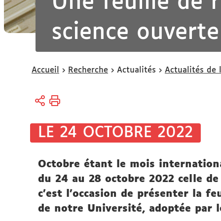
Une feuille de 
science ouverte
Vous
Accueil
Recherche
Actualités
Actualités de 
êtes
ici :
LE 24 OCTOBRE 2022
Octobre étant le mois internation
du 24 au 28 octobre 2022 celle de l
c'est l'occasion de présenter la fe
de notre Université, adoptée par l