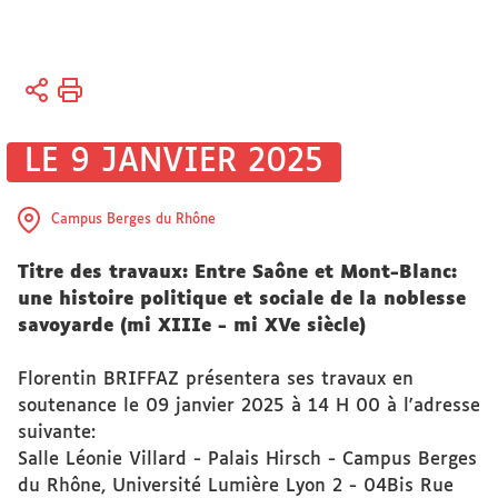
Vous
Accueil
êtes
ici :
Recherche
LE 9 JANVIER 2025
Actualités
Campus Berges du Rhône
Actualités
Titre des travaux:
Entre Saône et Mont-Blanc:
de la
une histoire politique et sociale de la noblesse
recherche
savoyarde (mi XIIIe - mi XVe siècle)
Florentin BRIFFAZ présentera ses travaux en
soutenance le 09 janvier 2025 à 14 H 00 à l'adresse
suivante:
Salle Léonie Villard - Palais Hirsch - Campus Berges
du Rhône, Université Lumière Lyon 2 - 04Bis Rue