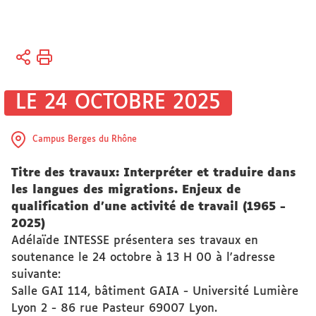
Vous
Accueil
êtes
ici :
Recherche
LE 24 OCTOBRE 2025
Actualités
Campus Berges du Rhône
Actualités
Titre des travaux: Interpréter et traduire dans
de la
les langues des migrations. Enjeux de
recherche
qualification d'une activité de travail (1965 -
2025)
Adélaïde INTESSE présentera ses travaux en
soutenance le 24 octobre à 13 H 00 à l'adresse
suivante:
Salle GAI 114, bâtiment GAIA - Université Lumière
Lyon 2 - 86 rue Pasteur 69007 Lyon.