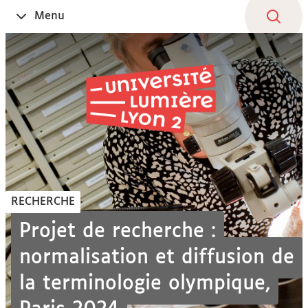
Aller
Navigation
Accès
Connexion
Menu
Ouvrir
au
directs
le
contenu
RECHERCHE
Projet de recherche :
normalisation et diffusion de
la terminologie olympique,