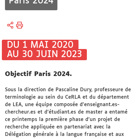
Paris 2024
Vous
Accueil
êtes
ici :
Recherche
DU 1 MAI 2020
AU 30 JUIN 2023
Actualités
Actualités
Objectif Paris 2024.
de la
recherche
Sous la direction de Pascaline Dury, professeure de
terminologie au sein du CeRLA et du département
de LEA, une équipe composée d'enseignant.es-
chercheur.es et d'étudiant.es de master a entamé
ce printemps la première phase d'un projet de
recherche appliquée en partenariat avec la
Délégation générale à la langue française et aux