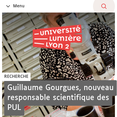
Aller
Navigation
Accès
Connexion
Menu
Ouvrir
au
directs
le
contenu
RECHERCHE
Guillaume Gourgues, nouveau
responsable scientifique des
PUL