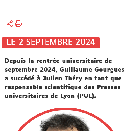
Vous
Accueil
êtes
ici :
Recherche
LE 2 SEPTEMBRE 2024
Actualités
Depuis la rentrée universitaire de
Actualités
septembre 2024, Guillaume Gourgues
de la
a succédé à Julien Théry en tant que
recherche
responsable scientifique des Presses
universitaires de Lyon (PUL).