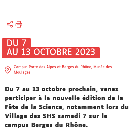
Vous
Accueil
êtes
ici :
Recherche
DU 7
AU 13 OCTOBRE 2023
Actualités
Actualités
Campus Porte des Alpes et Berges du Rhône, Musée des
Moulages
de la
recherche
Du 7 au 13 octobre prochain, venez
participer à la nouvelle édition de la
Fête de la Science, notamment lors du
Village des SHS samedi 7 sur le
campus Berges du Rhône.