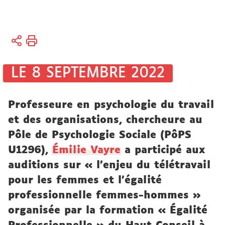
Vous
Accueil
êtes
ici :
Recherche
LE 8 SEPTEMBRE 2022
Actualités
Professeure en psychologie du travail
Actualités
et des organisations, chercheure au
de la
Pôle de Psychologie Sociale (PôPS
recherche
U1296),
Émilie Vayre
a participé aux
auditions sur « l’enjeu du télétravail
pour les femmes et l’égalité
professionnelle femmes-hommes »
organisée par la formation « Égalité