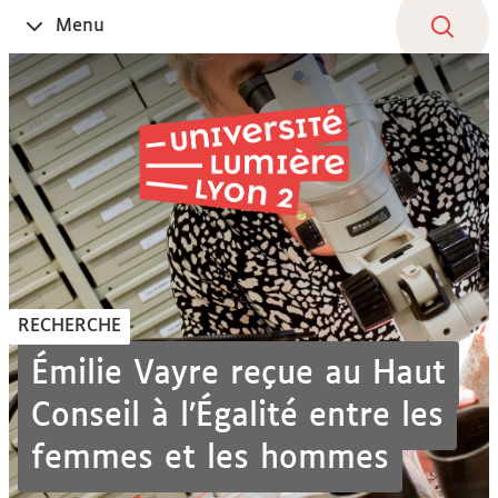
Aller
Navigation
Accès
Connexion
Menu
Ouvrir
au
directs
le
contenu
RECHERCHE
Émilie Vayre reçue au Haut
Conseil à l’Égalité entre les
femmes et les hommes