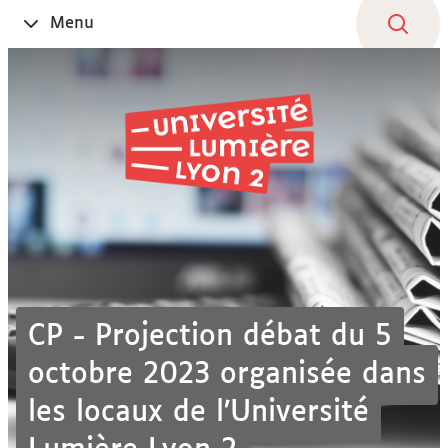
Aller
Navigation
Accès
Connexion
Menu
Ouvrir
au
directs
le
contenu
CP - Projection débat du 5
octobre 2023 organisée dans
les locaux de l’Université