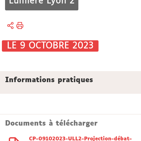
Lumière Lyon 2
Vous
Accueil
êtes
ici :
LE 9 OCTOBRE 2023
Informations pratiques
Documents à télécharger
CP-09102023-ULL2-Projection-débat-