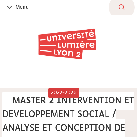
Aller
Navigation
Accès
Connexion
Menu
Ouvrir
au
directs
le
contenu
2022-2026
MASTER 2 INTERVENTION ET
DEVELOPPEMENT SOCIAL /
ANALYSE ET CONCEPTION DE