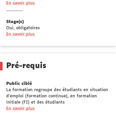
à
En savoir plus
propos
des
Lieu
Stage(s)
de
Oui, obligatoires
la
à
En savoir plus
formation
propos
des
Stage(s)
Pré-requis
Public ciblé
La formation regroupe des étudiants en situation
d'emploi (formation continue), en formation
initiale (FI) et des étudiants
à
En savoir plus
propos