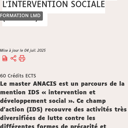
L'INTERVENTION SOCIALE
FORMATION LMD
(ANACIS)
Vous
Mise à jour le 04 juil. 2025
Accueil
êtes
ici :
60
Crédits ECTS
Description
Le master ANACIS est un parcours de la
mention IDS « intervention et
développement social ». Ce champ
d'action (IDS) recouvre des activités très
diversifiées de lutte contre les
différentes formes de précarité et