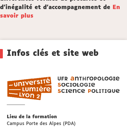
d'inégalité et d'accompagnement de
En
savoir plus
Détails
Infos clés et site web
UF
AS
ant
soc
et
sci
Lieu de la formation
pol
Campus Porte des Alpes (PDA)