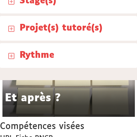
Stage(s)
Projet(s) tutoré(s)
Rythme
Et après ?
Compétences visées