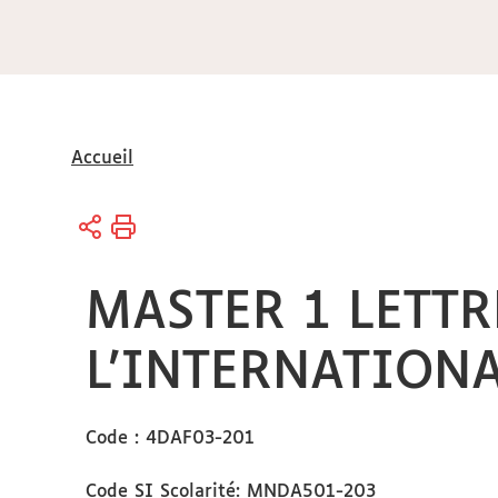
Vous
Accueil
êtes
ici :
MASTER 1 LETTR
L'INTERNATIONA
Code : 4DAF03-201
Code SI Scolarité: MNDA501-203