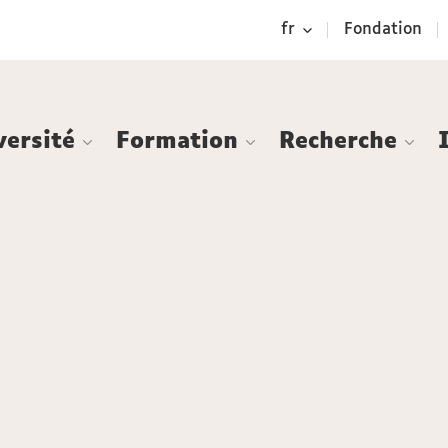
Aller
Navigation
Accès
Connexion
fr
Fondation
au
directs
contenu
versité
Formation
Recherche