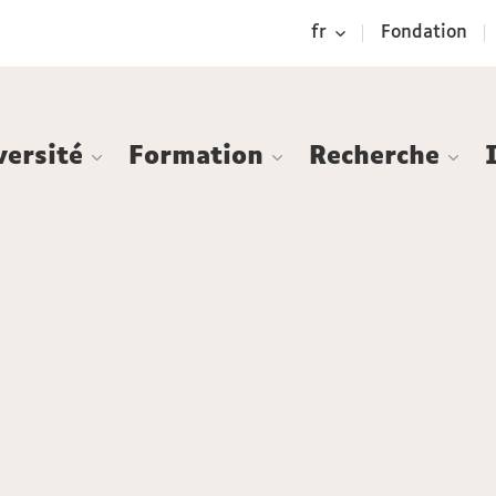
Aller
Navigation
Accès
Connexion
fr
Fondation
au
directs
contenu
versité
Formation
Recherche