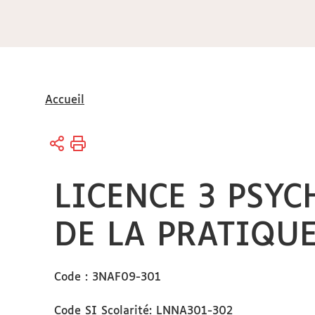
Vous
Accueil
êtes
ici :
LICENCE 3 PSY
DE LA PRATIQUE
Code : 3NAF09-301
Code SI Scolarité: LNNA301-302