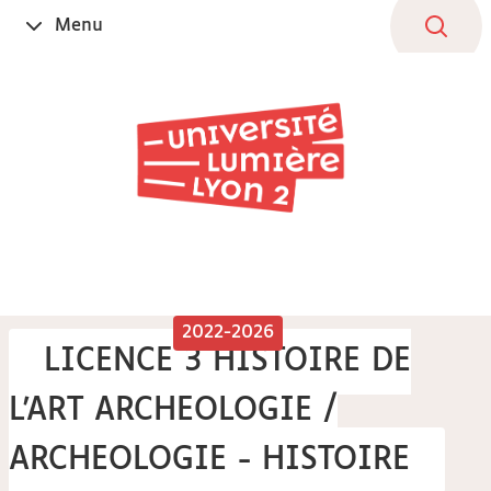
Aller
Navigation
Accès
Connexion
Menu
Ouvrir
au
directs
le
contenu
2022-2026
LICENCE 3 HISTOIRE DE
L'ART ARCHEOLOGIE /
ARCHEOLOGIE - HISTOIRE