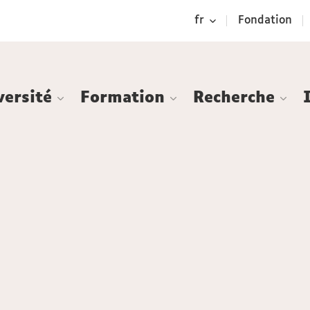
Aller
Navigation
Accès
Connexion
fr
Fondation
au
directs
contenu
versité
Formation
Recherche