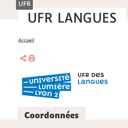
UFR
UFR LANGUES
Vous
Accueil
êtes
ici :
Coordonnées