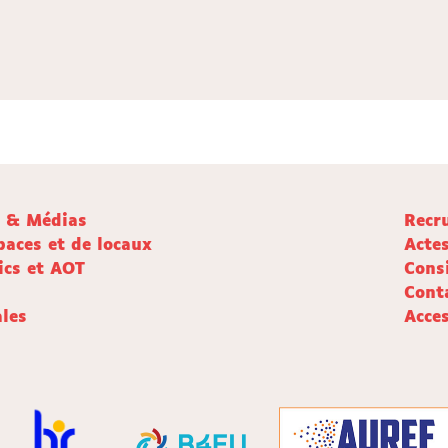
e & Médias
Recr
paces et de locaux
Acte
ics et AOT
Cons
Cont
les
Acces