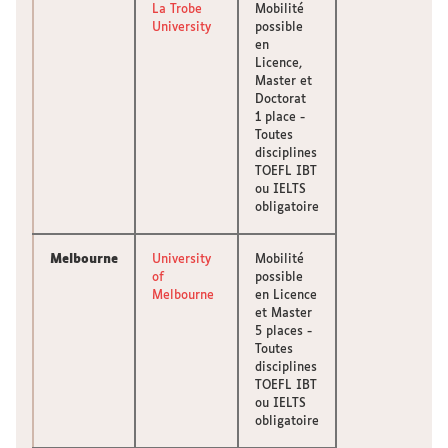
La Trobe
Mobilité
University
possible
en
Licence,
Master et
Doctorat
1 place -
Toutes
disciplines
TOEFL IBT
ou IELTS
obligatoire
Melbourne
University
Mobilité
of
possible
Melbourne
en Licence
et Master
5 places -
Toutes
disciplines
TOEFL IBT
ou IELTS
obligatoire