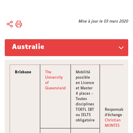
Vous
Mise à jour le 03 mars 2020
Accueil
êtes
ici :
International
Partir à
Australie
l'étranger
Étudier à
l'étranger
Brisbane
The
Mobilité
University
possible
of
en Licence
Queensland
et Master
4 places -
Toutes
disciplines
TOEFL IBT
Responsable
ou IELTS
d'échange :
obligatoire
Christian
MONTES