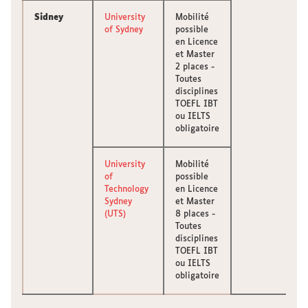
Sidney
University
Mobilité
of Sydney
possible
en Licence
et Master
2 places -
Toutes
disciplines
TOEFL IBT
ou IELTS
obligatoire
University
Mobilité
of
possible
Technology
en Licence
Sydney
et Master
(UTS)
8 places -
Toutes
disciplines
TOEFL IBT
ou IELTS
obligatoire