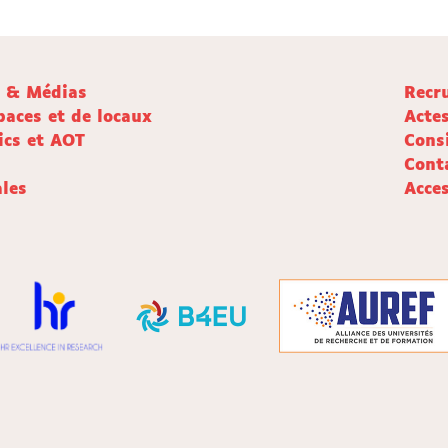
e & Médias
Recr
paces et de locaux
Acte
ics et AOT
Cons
Cont
les
Acces