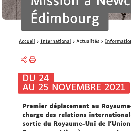
Mission à Newc
Édimbourg
Vous
Accueil
International
Actualités
Informatio
êtes
ici :
DU 24
AU 25 NOVEMBRE 2021
Premier déplacement au Royaume-
charge des relations international
sortie du Royaume-Uni de l'Unio