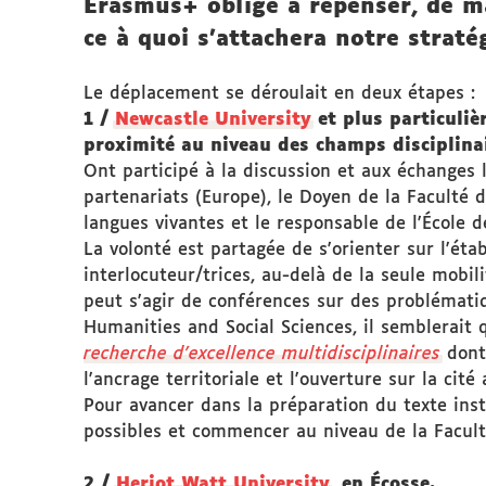
Erasmus+ oblige à repenser, de ma
ce à quoi s’attachera notre straté
Le déplacement se déroulait en deux étapes :
1 /
Newcastle University
et plus particuli
proximité au niveau des champs disciplinai
Ont participé à la discussion et aux échanges 
partenariats (Europe), le Doyen de la Faculté d
langues vivantes et le responsable de l'École d
La volonté est partagée de s'orienter sur l'ét
interlocuteur/trices, au-delà de la seule mobil
peut s'agir de conférences sur des problémati
Humanities and Social Sciences, il semblerait
recherche d'excellence multidisciplinaires
dont 
l'ancrage territoriale et l'ouverture sur la ci
Pour avancer dans la préparation du texte insti
possibles et commencer au niveau de la Facult
2 /
Heriot Watt University
, en Écosse.