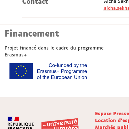
Contact
Aicha Sekh
aicha.sekha
Financement
Projet financé dans le cadre du programme
Erasmus+
Espace Press
Location d'es
Marchés publ