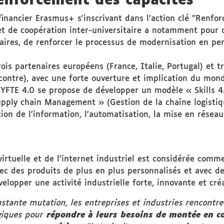
enforcement des capacités
financier Erasmus+ s'inscrivant dans l'action clé "Renfor
jet de coopération inter-universitaire a notamment pour 
ires, de renforcer le processus de modernisation en perm
ois partenaires européens (France, Italie, Portugal) et tr
i-contre), avec une forte ouverture et implication du mon
HYFTE 4.0 se propose de développer un modèle « Skills 4
upply chain Management » (Gestion de la chaîne logistiq
tion de l’information, l’automatisation, la mise en réseau
virtuelle et de l’internet industriel est considérée comme
ec des produits de plus en plus personnalisés et avec de
velopper une activité industrielle forte, innovante et cré
tante mutation, les entreprises et industries rencontrent
ogiques pour
répondre à leurs besoins de montée en co