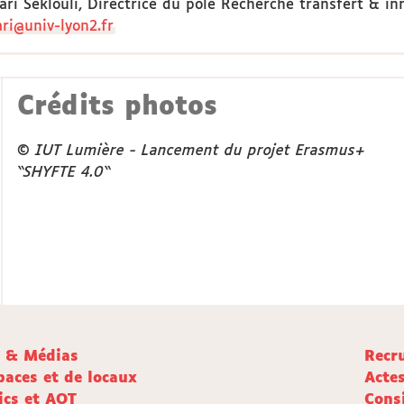
ari Seklouli, Directrice du pôle Recherche transfert & i
ri@univ-lyon2.fr
Crédits photos
© IUT Lumière - Lancement du projet Erasmus+
“SHYFTE 4.0“
e & Médias
Recr
paces et de locaux
Acte
ics et AOT
Cons