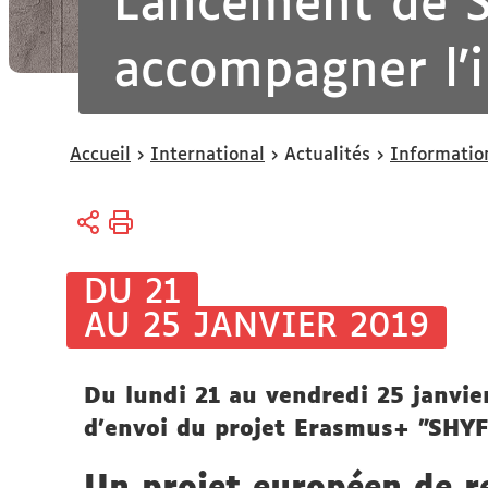
Lancement de S
accompagner l'i
Vous
Accueil
International
Actualités
Informatio
êtes
ici :
DU 21
AU 25 JANVIER 2019
Du lundi 21 au vendredi 25 janvier
d'envoi du projet Erasmus+ "SHYF