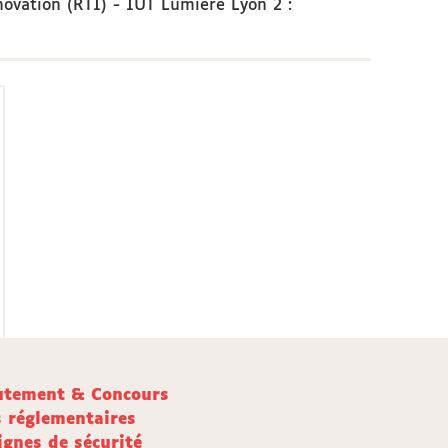
nnovation (RTI) - IUT Lumière Lyon 2
:
utement & Concours
s réglementaires
ignes de sécurité