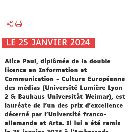
Vous
Accueil
êtes
ici :
International
LE 25 JANVIER 2024
Actualités
Informations,
Alice Paul, diplômée de la double
événements
licence en Information et
Communication - Culture Européenne
des médias (Université Lumière Lyon
2 & Bauhaus Universität Weimar), est
lauréate de l'un des prix d'excellence
décerné par l'Université franco-
allemande et Arte. Il lui a été remis