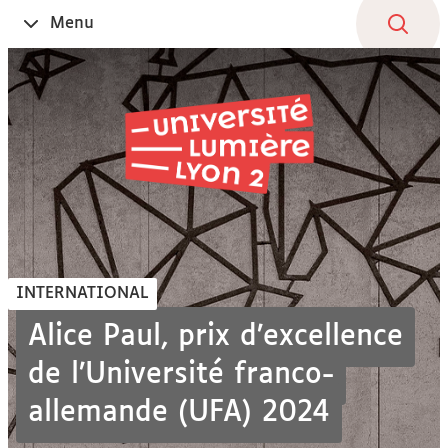
Aller
Navigation
Accès
Connexion
Menu
Ouvrir
au
directs
le
contenu
INTERNATIONAL
Alice Paul, prix d’excellence
de l’Université franco-
allemande (UFA) 2024