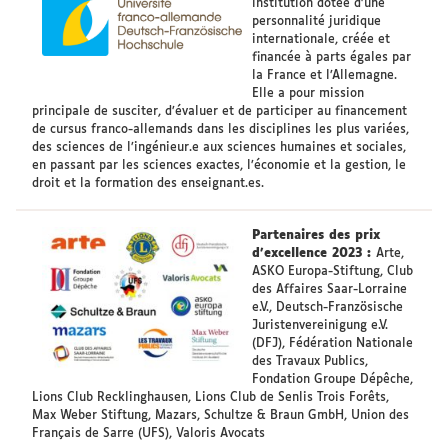
institution dotée d’une
personnalité juridique
internationale, créée et
financée à parts égales par
la France et l’Allemagne.
Elle a pour mission
principale de susciter, d’évaluer et de participer au financement
de cursus franco-allemands dans les disciplines les plus variées,
des sciences de l’ingénieur.e aux sciences humaines et sociales,
en passant par les sciences exactes, l’économie et la gestion, le
droit et la formation des enseignant.es.
Partenaires des prix
d'excellence 2023 :
Arte,
ASKO Europa-Stiftung, Club
des Affaires Saar-Lorraine
e.V., Deutsch-Französische
Juristenvereinigung e.V.
(DFJ), Fédération Nationale
des Travaux Publics,
Fondation Groupe Dépêche,
Lions Club Recklinghausen, Lions Club de Senlis Trois Forêts,
Max Weber Stiftung, Mazars, Schultze & Braun GmbH, Union des
Français de Sarre (UFS), Valoris Avocats