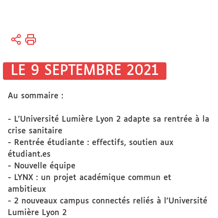
Vous
Accueil
êtes
ici :
Espace
LE 9 SEPTEMBRE 2021
Presse
&
Au sommaire :
Médias
- L’Université Lumière Lyon 2 adapte sa rentrée à la
crise sanitaire
- Rentrée étudiante : effectifs, soutien aux
étudiant.es
- Nouvelle équipe
- LYNX : un projet académique commun et
ambitieux
- 2 nouveaux campus connectés reliés à l’Université
Lumière Lyon 2