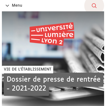
Aller
Navigation
Accès
Connexion
Menu
Ouvrir
au
directs
le
contenu
VIE DE L'ÉTABLISSEMENT
Dossier de presse de rentrée
- 2021-2022