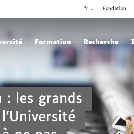
Aller
Navigation
Accès
Connexion
fr
Fondation
au
directs
contenu
versité
Formation
Recherche
 : les grands
l’Université