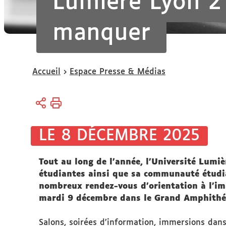
Lumière Lyon 2
manquer
Vous
Accueil
Espace Presse & Médias
êtes
ici :
LE 8 DÉCEMBRE 2025
Tout au long de l’année, l’Université Lumi
étudiantes ainsi que sa communauté étudian
nombreux rendez-vous d’orientation à l’im
mardi 9 décembre dans le Grand Amphithé
Salons, soirées d’information, immersions dan