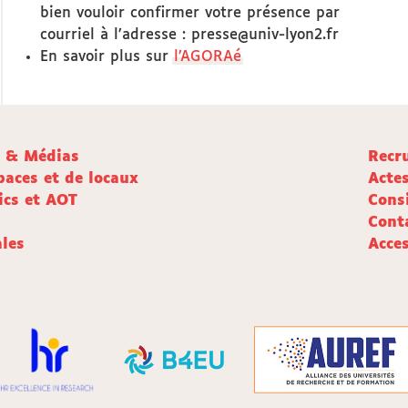
bien vouloir confirmer votre présence par
courriel à l’adresse : presse@univ-lyon2.fr
En savoir plus sur
l’AGORAé
e & Médias
Recr
paces et de locaux
Acte
ics et AOT
Cons
Cont
les
Acces