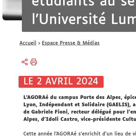
étudiants au s
l’Université Lu
Vous
Accueil
Espace Presse & Médias
êtes
ici :
LE 2 AVRIL 2024
L’AGORAé du campus Porte des Alpes, épicer
Lyon, Indépendant et Solidaire (GAELIS), ac
de Gabriele Fioni, recteur délégué pour l’
Alpes, d’Idoli Castro, vice-présidente Cult
Cette année l’AGORAé s’enrichit d’un lieu de vi