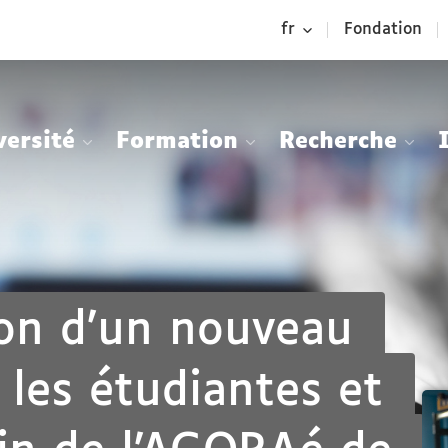
Aller
Navigation
Accès
Connexion
fr
Fondation
au
directs
contenu
versité
Formation
Recherche
ion d’un nouveau
 les étudiantes et