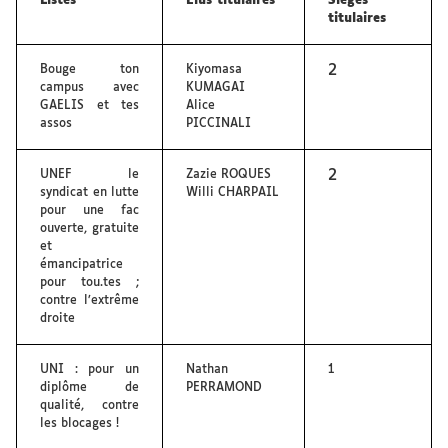
Listes
Élus titulaires
Sièges
titulaires
2
Bouge ton
Kiyomasa
campus avec
KUMAGAI
GAELIS et tes
Alice
assos
PICCINALI
2
UNEF le
Zazie ROQUES
syndicat en lutte
Willi CHARPAIL
pour une fac
ouverte, gratuite
et
émancipatrice
pour tou.tes ;
contre l’extrême
droite
UNI : pour un
Nathan
1
diplôme de
PERRAMOND
qualité, contre
les blocages !