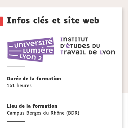
aux
Détails
sections
Infos clés et site web
de
IETL
la
Instit
d'étu
fiche
du
travai
de
Durée de la formation
Lyon
161 heures
Lieu de la formation
Campus Berges du Rhône (BDR)