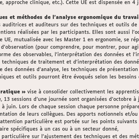
e, approche clinique, etc.). Cette UE est dispensée en 4
ues et méthodes de l’analyse ergonomique du travai
auditrices et auditeurs sur des techniques et outils de 
ntions réalisées par les participants. Elles sont aussi l
te UE, mutualisée avec les Master 1 en ergonomie, se répa
d'observation (pour comprendre, pour montrer, pour agir)
rme des observables, l'interprétation des données et l'im
les techniques de traitement et d'interprétation des donn
e des données d'analyse, les techniques de présentation o
niques et outils pourront être évoqués selon les besoins 
pratique »
vise à consolider collectivement les apprentis
e, 13 sessions d’une journée sont organisées d’octobre à
à juin. Lors de chaque session chaque personne prépare 
sentation de leurs collègues. Des apports notionnels et/o
ttention particulière est portée sur les points suivants 
aire spécifiques à un cas ou à un secteur donné,
particulière sur l'ajustement des techniques et des méth