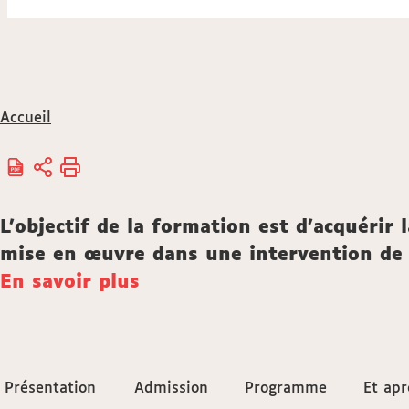
Vous
Accueil
êtes
ici :
Description
L'objectif de la formation est d'acquérir
mise en œuvre dans une intervention de ty
En savoir plus
Accéder
Présentation
Présentation
Admission
Admission
Programme
Programme
Et apr
Et apr