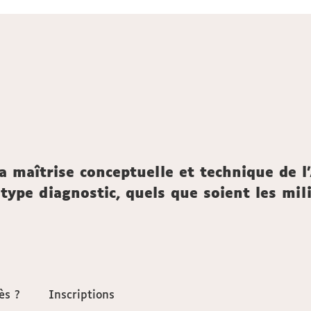
 la maîtrise conceptuelle et technique de 
pe diagnostic, quels que soient les milieu
ès ?
ès ?
Inscriptions
Inscriptions