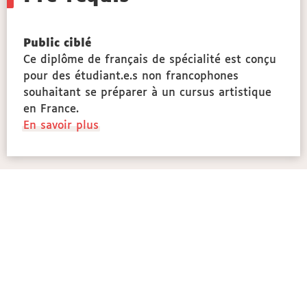
Public ciblé
Ce diplôme de français de spécialité est conçu
ional
pour des étudiant.e.s non francophones
souhaitant se préparer à un cursus artistique
es
en France.
à
En savoir plus
propos
des
Public
ciblé