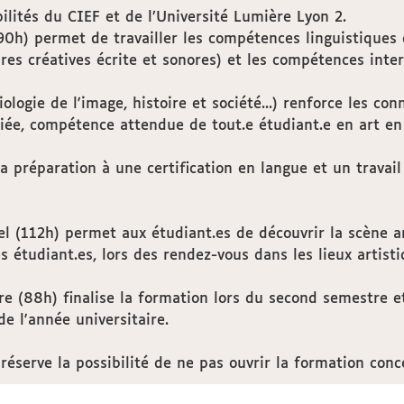
ilités du CIEF et de l’Université Lumière Lyon 2.
h) permet de travailler les compétences linguistiques de 
tures créatives écrite et sonores) et les compétences inte
iologie de l'image, histoire et société...) renforce les c
giée, compétence attendue de tout.e étudiant.e en art en
la préparation à une certification en langue et un trava
l (112h) permet aux étudiant.es de découvrir la scène art
 étudiant.es, lors des rendez-vous dans les lieux artisti
e (88h) finalise la formation lors du second semestre et
de l'année universitaire.
 réserve la possibilité de ne pas ouvrir la formation conc