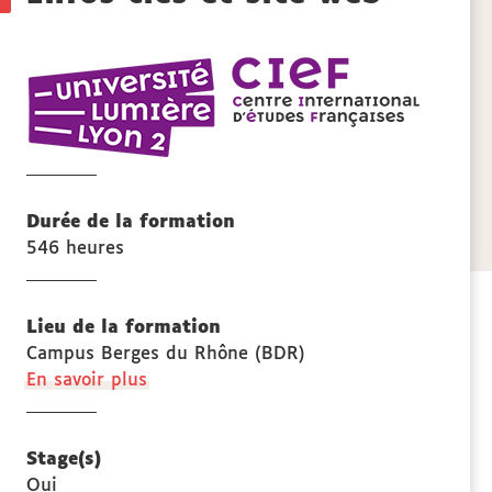
de
CIEF
la
Centre
internat
fiche
d'études
français
Durée de la formation
546 heures
Lieu de la formation
Campus Berges du Rhône (BDR)
à
En savoir plus
propos
des
Lieu
Stage(s)
de
Oui