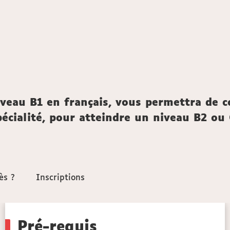
iveau B1 en français, vous permettra de c
 spécialité, pour atteindre un niveau B2 ou
ès ?
ès ?
Inscriptions
Inscriptions
Pré-requis