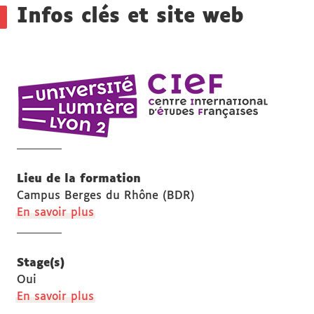
Infos clés et site web
CIEF
Centre
internat
d'études
français
Lieu de la formation
Campus Berges du Rhône (BDR)
à
En savoir plus
propos
des
Lieu
Stage(s)
de
Oui
la
à
En savoir plus
formation
propos