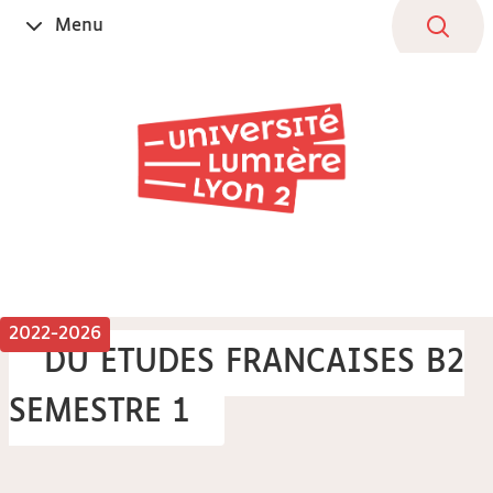
Aller
Navigation
Accès
Connexion
Menu
Ouvrir
au
directs
le
contenu
2022-2026
DU ETUDES FRANCAISES B2
SEMESTRE 1