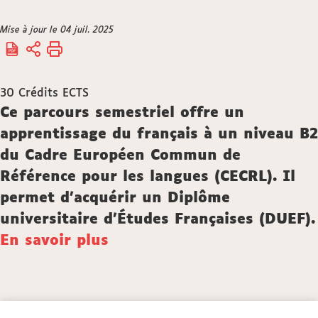
Vous
Mise à jour le 04 juil. 2025
Accueil
êtes
ici :
30
Crédits ECTS
Description
Ce parcours semestriel offre un
apprentissage du français à un niveau B2
du Cadre Européen Commun de
Référence pour les langues (CECRL). Il
permet d’acquérir un Diplôme
universitaire d’Études Françaises (DUEF).
En savoir plus
Détails