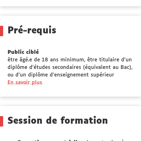
des
Stage(s)
Pré-requis
Public ciblé
être âgé.e de 18 ans minimum, être titulaire d’un
diplôme d’études secondaires (équivalent au Bac),
ou d’un diplôme d’enseignement supérieur
à
En savoir plus
propos
des
Public
ciblé
Session de formation