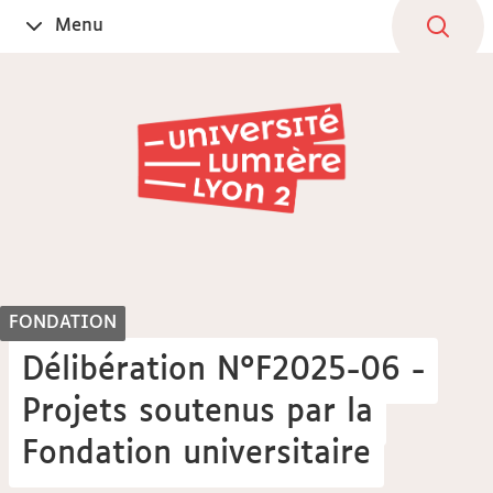
Aller
Navigation
Accès
Connexion
Menu
Ouvrir
au
directs
le
contenu
FONDATION
Délibération N°F2025-06 -
Projets soutenus par la
Fondation universitaire