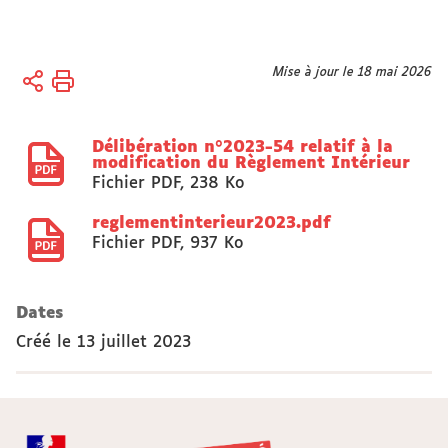
Vous
Mise à jour le 18 mai 2026
Accueil
êtes
Actes
ici :
réglementaires
Délibération n°2023-54 relatif à la
modification du Règlement Intérieur
Fichier PDF
,
238 Ko
reglementinterieur2023.pdf
Fichier PDF
,
937 Ko
Dates
Créé le
13 juillet 2023