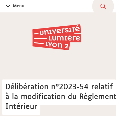
Aller
Navigation
Accès
Connexion
Menu
Ouvrir
au
directs
le
contenu
Délibération n°2023-54 relatif
à la modification du Règlemen
Intérieur