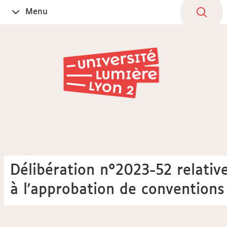
Aller
Navigation
Accès
Connexion
Menu
Ouvrir
au
directs
le
contenu
Délibération n°2023-52 relativ
à l'approbation de conventions