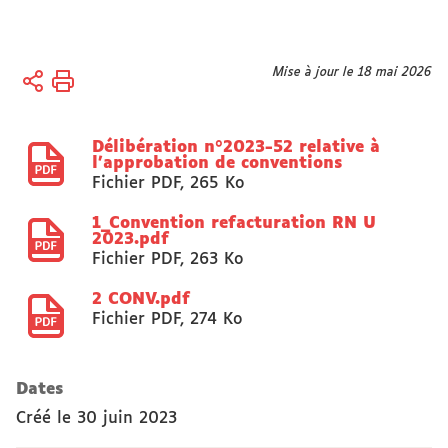
Vous
Mise à jour le 18 mai 2026
Accueil
êtes
Actes
ici :
réglementaires
Délibération n°2023-52 relative à
l'approbation de conventions
Fichier PDF
,
265 Ko
1_Convention refacturation RN U
2023.pdf
Fichier PDF
,
263 Ko
2 CONV.pdf
Fichier PDF
,
274 Ko
Dates
Créé le
30 juin 2023