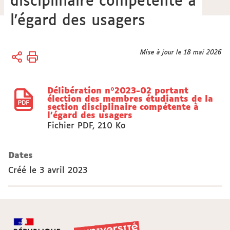
disciplinaire compétente à
l'égard des usagers
Vous
Mise à jour le 18 mai 2026
Accueil
êtes
Actes
ici :
réglementaires
Délibération n°2023-02 portant
élection des membres étudiants de la
section disciplinaire compétente à
l'égard des usagers
Fichier PDF
,
210 Ko
Dates
Créé le
3 avril 2023