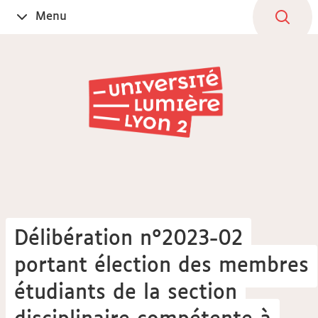
Aller
Navigation
Accès
Connexion
Menu
Ouvrir
au
directs
le
contenu
Délibération n°2023-02
portant élection des membres
étudiants de la section