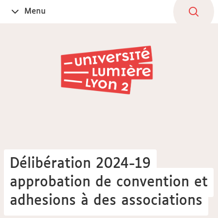
Aller
Navigation
Accès
Connexion
Menu
Ouvrir
au
directs
le
contenu
Délibération 2024-19
approbation de convention et
adhesions à des associations