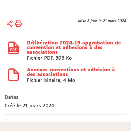
Vous
Mise à jour le 21 mars 2024
Accueil
êtes
Actes
ici :
réglementaires
Délibération 2024-19 approbation de
convention et adhesions à des
associations
Fichier PDF
,
306 Ko
Annexes conventions et adhésion à
des associations
Fichier binaire
,
4 Mo
Dates
Créé le
21 mars 2024