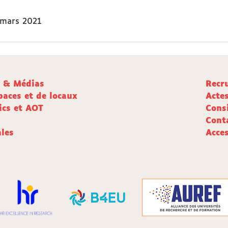
 mars 2021
e & Médias
Recr
paces et de locaux
Acte
ics et AOT
Cons
Cont
les
Acces