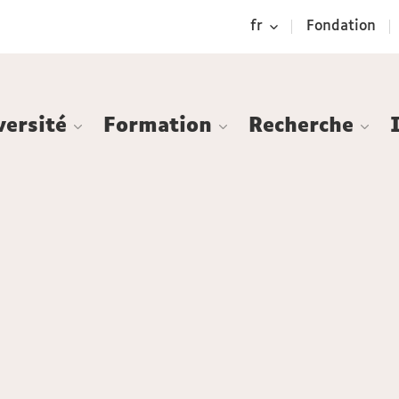
Aller
Navigation
Accès
Connexion
fr
Fondation
au
directs
contenu
versité
Formation
Recherche