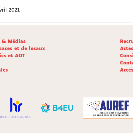
vril 2021
e & Médias
Recr
paces et de locaux
Acte
ics et AOT
Cons
Cont
les
Acces