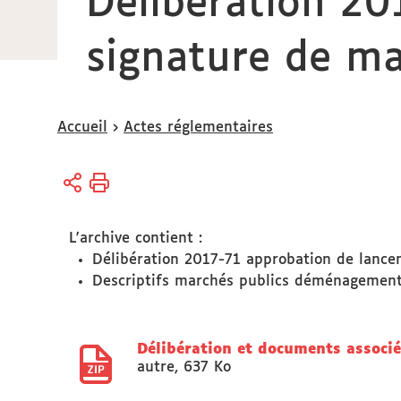
Délibération 20
signature de ma
Vous
Accueil
Actes réglementaires
êtes
ici :
L'archive contient :
Délibération 2017-71 approbation de lance
Descriptifs marchés publics déménagement 
Délibération et documents associ
autre
,
637 Ko