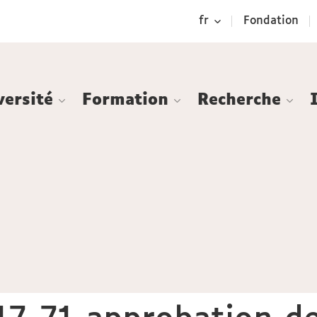
Aller
Navigation
Accès
Connexion
fr
Fondation
au
directs
contenu
versité
Formation
Recherche