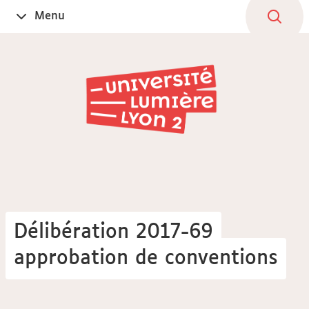
Aller
Navigation
Accès
Connexion
Menu
Ouvrir
au
directs
le
contenu
Délibération 2017-69
approbation de conventions