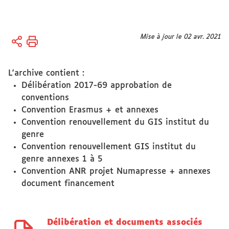
Vous
Mise à jour le 02 avr. 2021
Accueil
êtes
Actes
ici :
réglementaires
L'archive contient :
Délibération 2017-69 approbation de
conventions
Convention Erasmus + et annexes
Convention renouvellement du GIS institut du
genre
Convention renouvellement GIS institut du
genre annexes 1 à 5
Convention ANR projet Numapresse + annexes
document financement
Délibération et documents associés