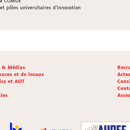
 la COMUE
jet pôles universitaires d’innovation
e & Médias
Recr
paces et de locaux
Acte
ics et AOT
Cons
Cont
les
Acces