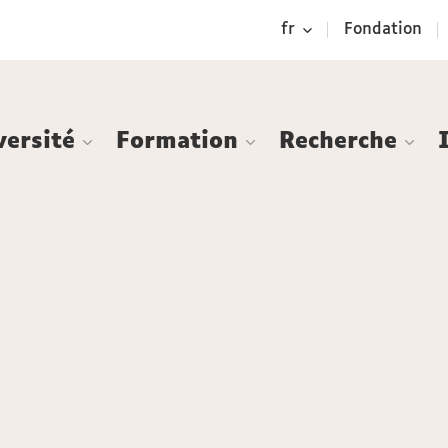
Aller
Navigation
Accès
Connexion
fr
Fondation
au
directs
contenu
versité
Formation
Recherche