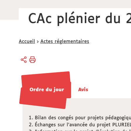
CAc plénier du 
Vous
Accueil
Actes réglementaires
êtes
ici :
Ordre du jour
Ordre du jour
Avis
Avis
Bilan des congés pour projets pédagogiq
Échanges sur l’avancée du projet PLURIE