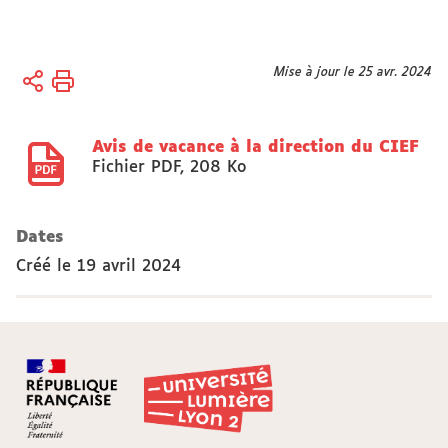
Vous
Mise à jour le 25 avr. 2024
Accueil
êtes
Actes
ici :
réglementaires
Avis de vacance à la direction du CIEF
Arrêtés
Fichier PDF
,
208 Ko
Dates
Créé le
19 avril 2024