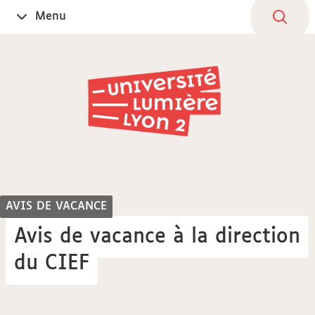
Aller
Navigation
Accès
Connexion
Menu
Ouvrir
au
directs
le
contenu
AVIS DE VACANCE
Avis de vacance à la direction
du CIEF