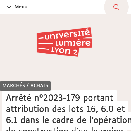
Aller
Navigation
Accès
Connexion
Menu
Ouvrir
au
directs
le
contenu
MARCHÉS / ACHATS
Arrêté n°2023-179 portant
attribution des lots 16, 6.0 et
6.1 dans le cadre de l'opératio