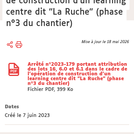
de construction d'un learning
centre dit "La Ruche" (phase
n°3 du chantier)
Vous
Mise à jour le 18 mai 2026
Accueil
êtes
Actes
ici :
réglementaires
Arrêté n°2023-179 portant attribution
des lots 16, 6.0 et 6.1 dans le cadre de
l'opération de construction d'un
learning centre dit "La Ruche" (phase
n°3 du chantier)
Fichier PDF
,
399 Ko
Dates
Créé le
7 juin 2023