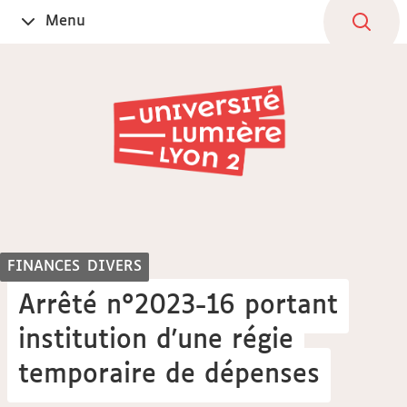
Aller
Navigation
Accès
Connexion
Menu
Ouvrir
au
directs
le
contenu
FINANCES
DIVERS
Arrêté n°2023-16 portant
institution d'une régie
temporaire de dépenses