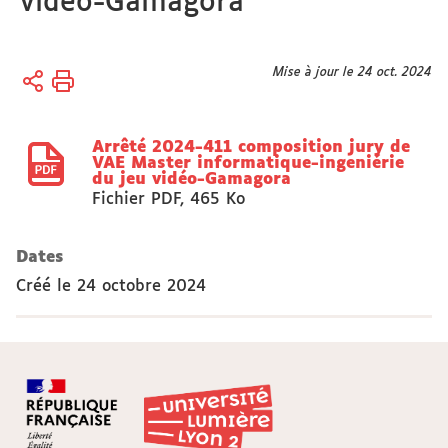
vidéo-Gamagora
Vous
Mise à jour le 24 oct. 2024
Accueil
êtes
Actes
ici :
réglementaires
Arrêté 2024-411 composition jury de
VAE Master informatique-ingeniérie
du jeu vidéo-Gamagora
Fichier PDF
,
465 Ko
Dates
Créé le
24 octobre 2024