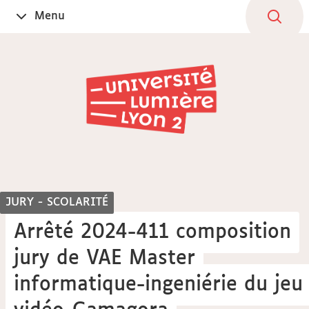
Aller
Navigation
Accès
Connexion
Menu
Ouvrir
au
directs
le
contenu
JURY - SCOLARITÉ
Arrêté 2024-411 composition
jury de VAE Master
informatique-ingeniérie du jeu