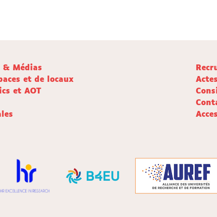
e & Médias
Recr
paces et de locaux
Acte
ics et AOT
Cons
Cont
les
Acces