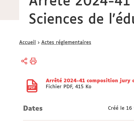
Arrêté 2024-41
Sciences de l'é
Vous
Accueil
Actes réglementaires
êtes
ici :
Arrêté 2024-41 composition jury 
Fichier PDF
,
415 Ko
Dates
Créé le
16 