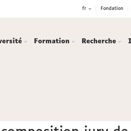
Aller
Navigation
Accès
Connexion
fr
Fondation
au
directs
contenu
versité
Formation
Recherche