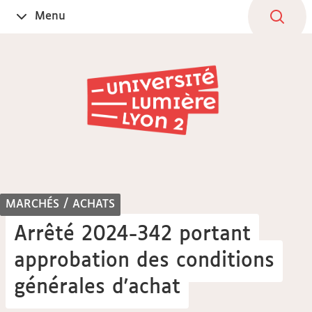
Aller
Navigation
Accès
Connexion
Menu
Ouvrir
au
directs
le
contenu
MARCHÉS / ACHATS
Arrêté 2024-342 portant
approbation des conditions
générales d'achat