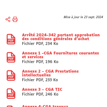
Vous
Mise à jour le 23 sept. 2024
Accueil
êtes
Actes
ici :
réglementaires
Arrêté 2024-342 portant approbation
des conditions générales d'achat
Fichier PDF
,
234 Ko
Annexe 1 -CGA Fournitures courantes
et services
Fichier PDF
,
196 Ko
Annexe 2 - CGA Prestations
intellectuelles
Fichier PDF
,
233 Ko
Annexe 3 - CGA TIC
Fichier PDF
,
246 Ko
Annexe 4-CGA travaux