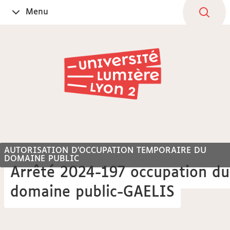
Aller
Navigation
Accès
Connexion
Menu
Ouvrir
au
directs
le
contenu
AUTORISATION D'OCCUPATION TEMPORAIRE DU
DOMAINE PUBLIC
Arrêté 2024-197 occupation du
domaine public-GAELIS