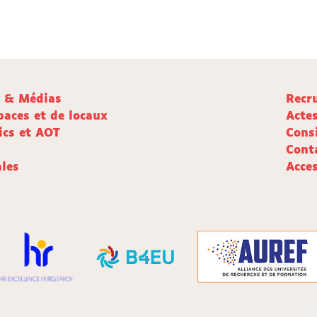
e & Médias
Recr
paces et de locaux
Acte
ics et AOT
Cons
Cont
les
Acces