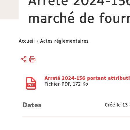
Arreté 2024-156
marché de fourni
Vous
Accueil
Actes réglementaires
êtes
ici :
Arreté 2024-156 portant attributi
Fichier PDF
,
172 Ko
Dates
Créé le
13