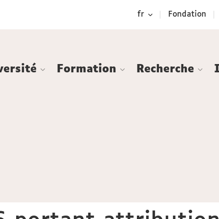
Aller
Navigation
Accès
Connexion
fr
Fondation
au
directs
contenu
versité
Formation
Recherche