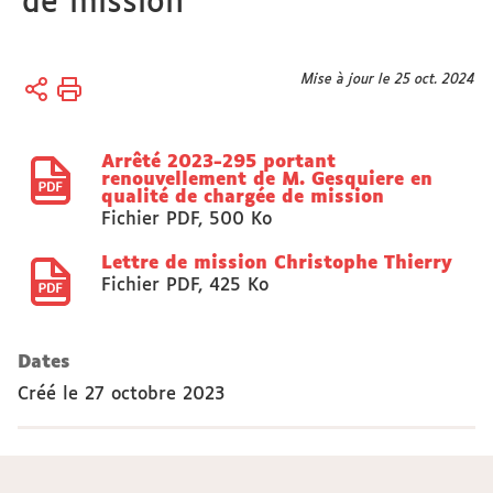
de mission
Vous
Mise à jour le 25 oct. 2024
Accueil
êtes
Actes
ici :
réglementaires
Arrêté 2023-295 portant
Arrêtés
renouvellement de M. Gesquiere en
qualité de chargée de mission
Fichier PDF
,
500 Ko
Lettre de mission Christophe Thierry
Fichier PDF
,
425 Ko
Dates
Créé le
27 octobre 2023