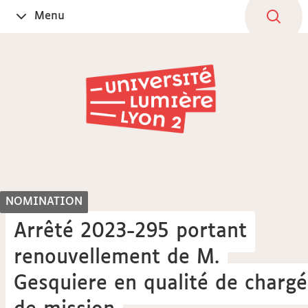
Aller
Navigation
Accès
Connexion
Menu
Ouvrir
au
directs
le
contenu
NOMINATION
Arrêté 2023-295 portant
renouvellement de M.
Gesquiere en qualité de charg