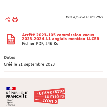
Vous
Mise à jour le 12 nov. 2023
Accueil
êtes
Actes
ici :
réglementaires
Arrêté 2023-105 commission voeux
2023-2024-L1 anglais mention LLCER
Fichier PDF
,
246 Ko
Dates
Créé le
21 septembre 2023