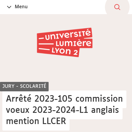
Aller
Navigation
Accès
Connexion
Menu
Ouvrir
au
directs
le
contenu
JURY - SCOLARITÉ
Arrêté 2023-105 commission
voeux 2023-2024-L1 anglais
mention LLCER