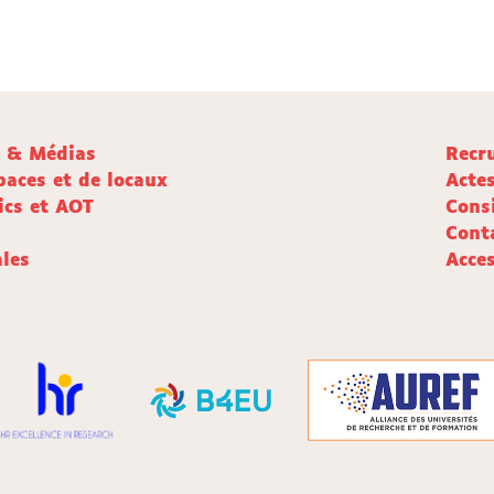
e & Médias
Recr
paces et de locaux
Acte
ics et AOT
Cons
Cont
les
Acces