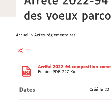
Arrêté 2022-94
des voeux parco
Vous
Accueil
Actes réglementaires
êtes
ici :
Arrêté 2022-94 composition commi
Fichier PDF
,
227 Ko
Dates
Créé le
22 