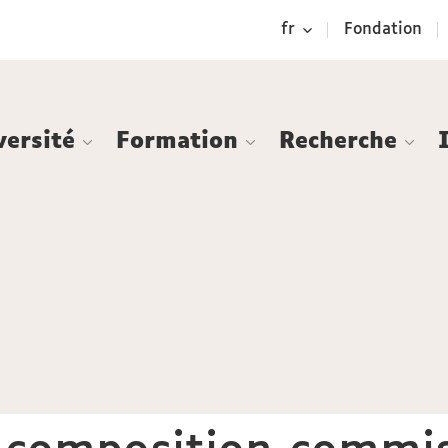
Aller
Navigation
Accès
Connexion
fr
Fondation
au
directs
contenu
versité
Formation
Recherche