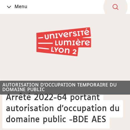
Aller
Navigation
Accès
Connexion
Menu
Ouvrir
au
directs
le
contenu
AUTORISATION D'OCCUPATION TEMPORAIRE DU
DOMAINE PUBLIC
Arrêté 2022-64 portant
autorisation d'occupation du
domaine public -BDE AES