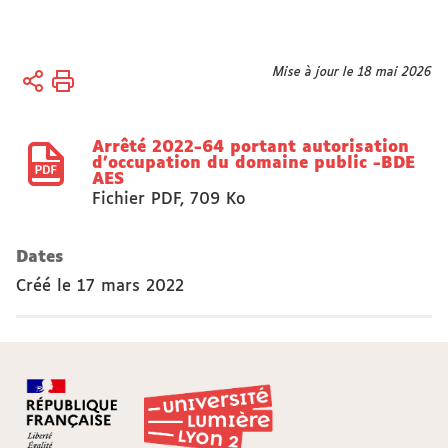
Vous
Mise à jour le 18 mai 2026
Accueil
êtes
Actes
ici :
réglementaires
Arrêté 2022-64 portant autorisation
Arrêtés
d'occupation du domaine public -BDE
AES
Fichier PDF
,
709 Ko
Dates
Créé le
17 mars 2022