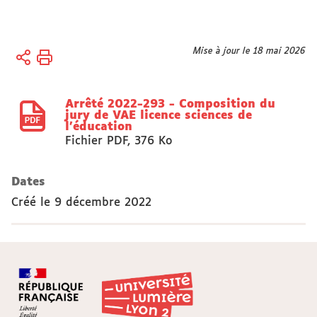
Vous
Mise à jour le 18 mai 2026
Accueil
êtes
Actes
ici :
réglementaires
Arrêté 2022-293 - Composition du
Arrêtés
jury de VAE licence sciences de
l'éducation
Fichier PDF
,
376 Ko
Dates
Créé le
9 décembre 2022