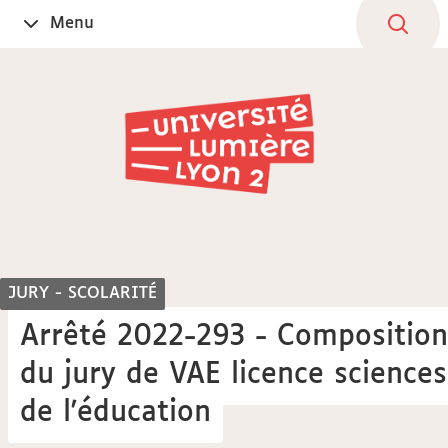
Aller
Navigation
Accès
Connexion
Menu
Ouvrir
au
directs
le
contenu
JURY - SCOLARITÉ
Arrêté 2022-293 - Composition
du jury de VAE licence sciences
de l'éducation