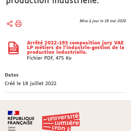
production industrielle.
Vous
Mise à jour le 18 mai 2026
Accueil
êtes
Actes
ici :
réglementaires
Arrêté 2022-193 composition jury VAE
LP métiers de l'industrie-gestion de la
production industrielle.
Fichier PDF
,
475 Ko
Dates
Créé le
18 juillet 2022