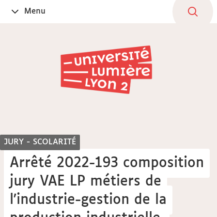
Aller
Navigation
Accès
Connexion
Menu
Ouvrir
au
directs
le
contenu
JURY - SCOLARITÉ
Arrêté 2022-193 composition
jury VAE LP métiers de
l'industrie-gestion de la