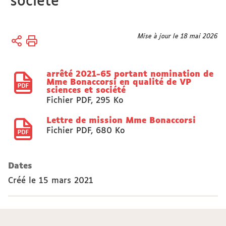
société
Vous
Mise à jour le 18 mai 2026
Accueil
êtes
Actes
ici :
réglementaires
arrêté 2021-65 portant nomination de
Arrêtés
Mme Bonaccorsi en qualité de VP
sciences et société
Fichier PDF
,
295 Ko
Lettre de mission Mme Bonaccorsi
Fichier PDF
,
680 Ko
Dates
Créé le
15 mars 2021