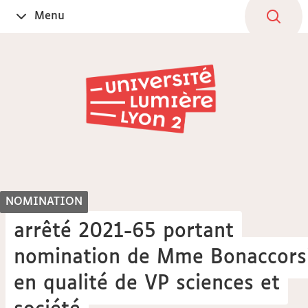
Aller
Navigation
Accès
Connexion
Menu
Ouvrir
au
directs
le
contenu
NOMINATION
arrêté 2021-65 portant
nomination de Mme Bonaccors
en qualité de VP sciences et