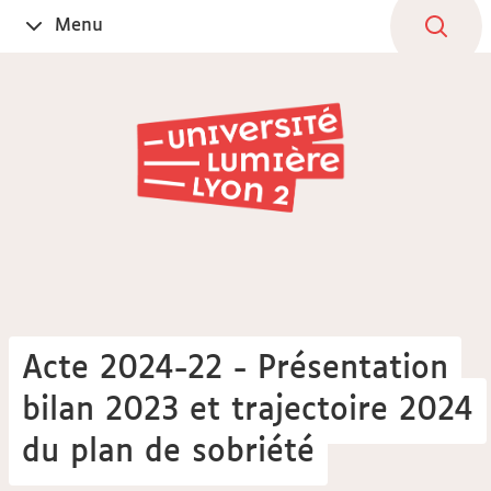
Aller
Navigation
Accès
Connexion
Menu
Ouvrir
au
directs
le
contenu
Acte 2024-22 - Présentation
bilan 2023 et trajectoire 2024
du plan de sobriété