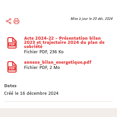
Vous
Mise à jour le 20 déc. 2024
Accueil
êtes
Actes
ici :
réglementaires
Acte 2024-22 - Présentation bilan
2023 et trajectoire 2024 du plan de
sobriété
Fichier PDF
,
236 Ko
annexe_bilan_energetique.pdf
Fichier PDF
,
2 Mo
Dates
Créé le
16 décembre 2024